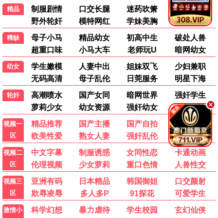
律政英雄
釜山往事
日剧 / 喜剧 / 全集
韩剧 / 剧情 / 全集
最近更新
疾速追击 正片
05-18
动作大片 · HD中字 · 2026
都市边缘 32集
05-18
热门都市剧 · 更新至32集
首尔生存 高清
05-17
韩国悬疑 · HD · 2025