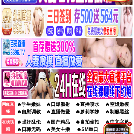
热播剧集
都市边缘
悬疑谜案
都市 / 更新至32集
刑侦 / 全40集
夏日恋歌
江湖儿女
爱情 / 更新至18集
武侠 / 高清全集
日韩专区
东京夜未眠
首尔生存
日本 / 爱情 / 高清
韩国 / 悬疑 / 热播